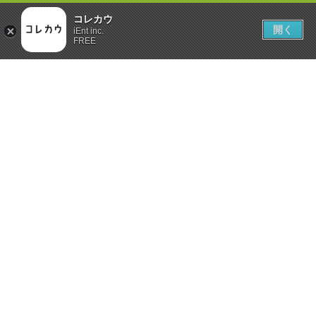
コレカウ
開く
iEnt inc.
FREE