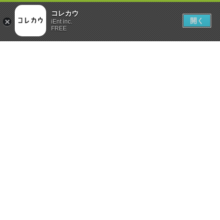
コレカウ
開く
iEnt inc.
FREE