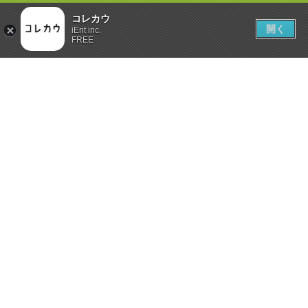
コレカウ
開く
iEnt inc.
FREE