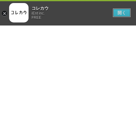
コレカウ
開く
iEnt inc.
FREE