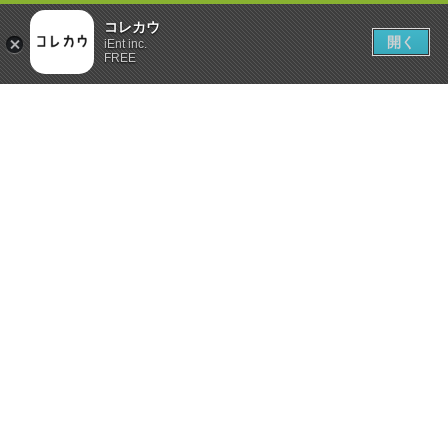
コレカウ
開く
iEnt inc.
FREE