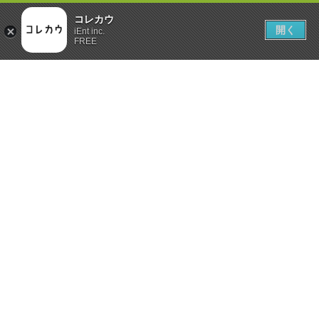
コレカウ
開く
iEnt inc.
FREE