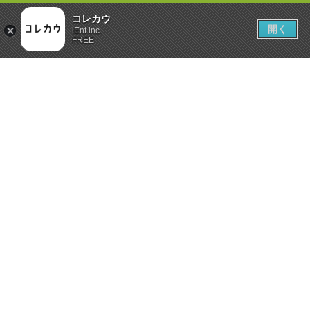
コレカウ
開く
iEnt inc.
FREE