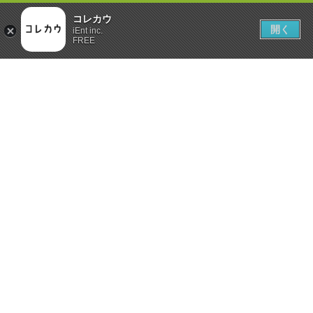
コレカウ
開く
iEnt inc.
FREE