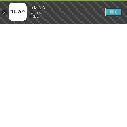
コレカウ
開く
iEnt inc.
FREE