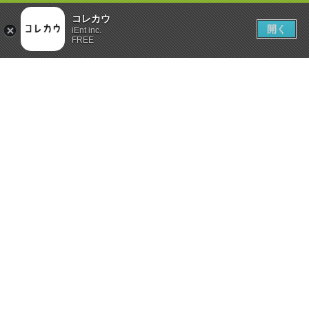
コレカウ
開く
iEnt inc.
FREE