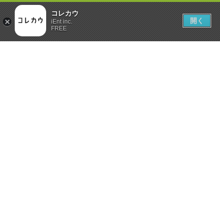
コレカウ
開く
iEnt inc.
FREE