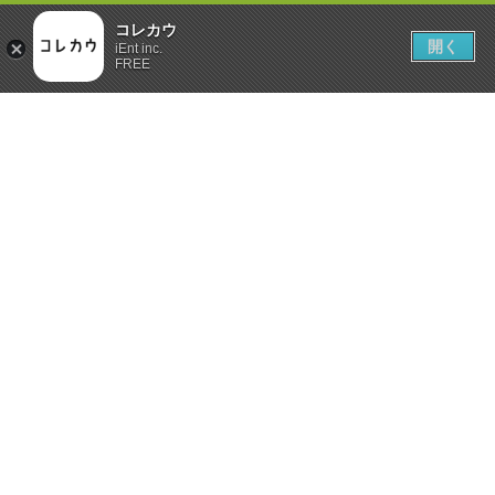
コレカウ
開く
iEnt inc.
FREE