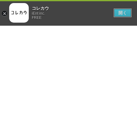
コレカウ
開く
iEnt inc.
FREE