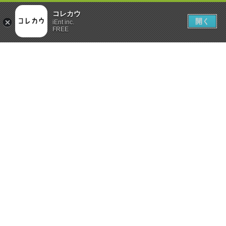
コレカウ
開く
iEnt inc.
FREE