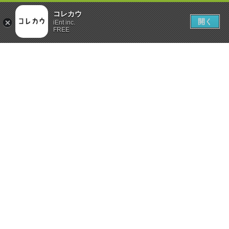
コレカウ
開く
iEnt inc.
FREE