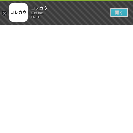
コレカウ
開く
iEnt inc.
FREE