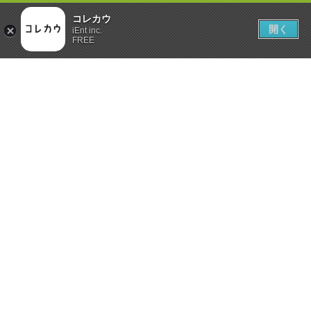
コレカウ
開く
iEnt inc.
FREE