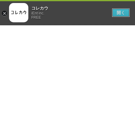
コレカウ
開く
iEnt inc.
FREE