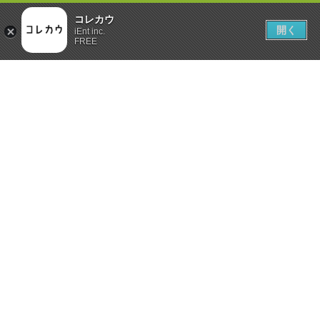
コレカウ
開く
iEnt inc.
FREE