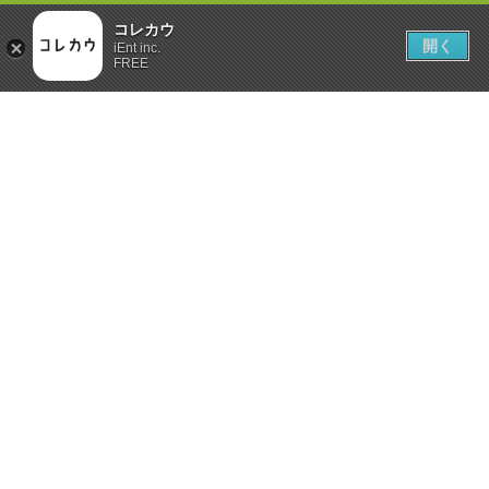
コレカウ
開く
iEnt inc.
FREE