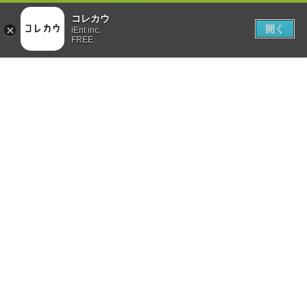
コレカウ
開く
iEnt inc.
FREE