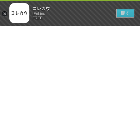
コレカウ
開く
iEnt inc.
FREE