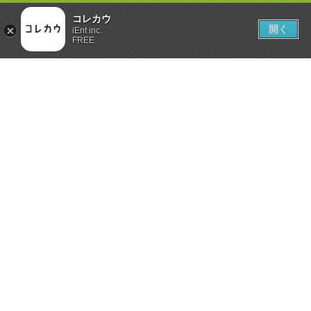
コレカウ
開く
iEnt inc.
FREE