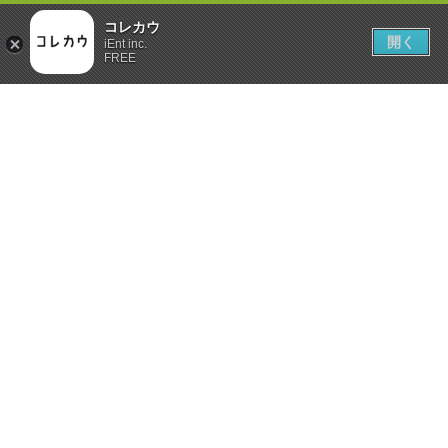
コレカウ
開く
iEnt inc.
FREE