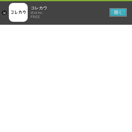
コレカウ
開く
iEnt inc.
FREE