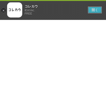
コレカウ
開く
iEnt inc.
FREE