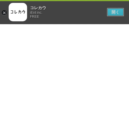
コレカウ
開く
iEnt inc.
FREE