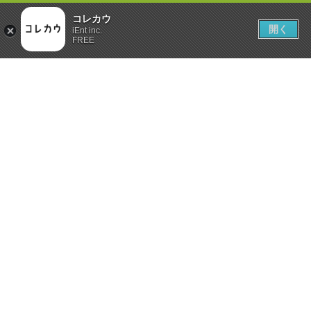
コレカウ
開く
iEnt inc.
FREE