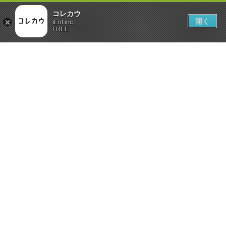
コレカウ
開く
iEnt inc.
FREE