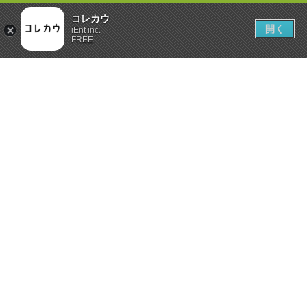
コレカウ
開く
iEnt inc.
FREE