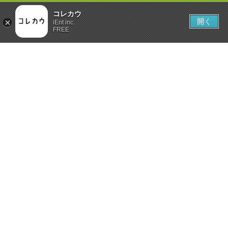
コレカウ
開く
iEnt inc.
FREE