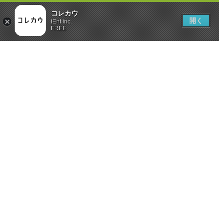
コレカウ
開く
iEnt inc.
FREE