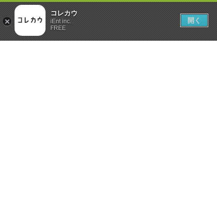
コレカウ
開く
iEnt inc.
FREE