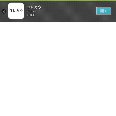
コレカウ
開く
iEnt inc.
FREE