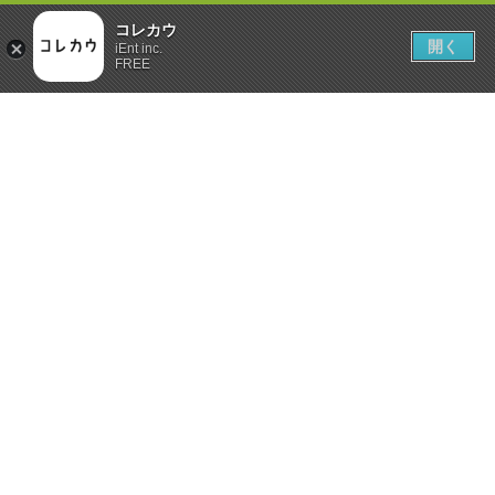
コレカウ
開く
iEnt inc.
FREE