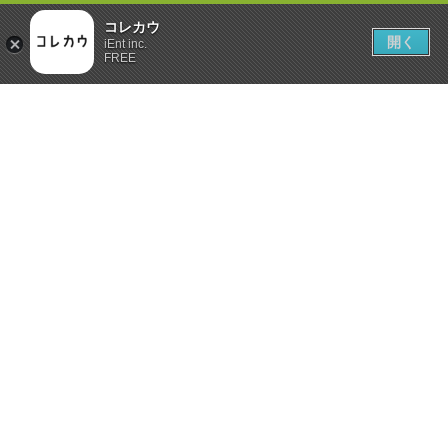
コレカウ
開く
iEnt inc.
FREE