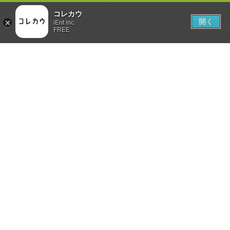
コレカウ
開く
iEnt inc.
FREE