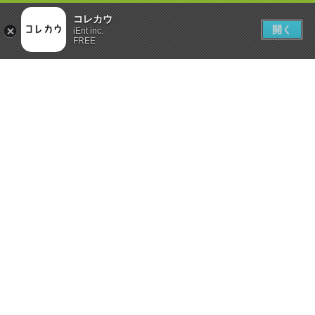
コレカウ
開く
iEnt inc.
FREE