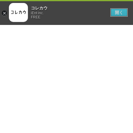
コレカウ
開く
iEnt inc.
FREE