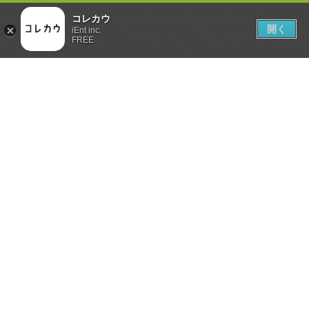
コレカウ
開く
iEnt inc.
FREE