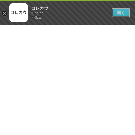
コレカウ
開く
iEnt inc.
FREE