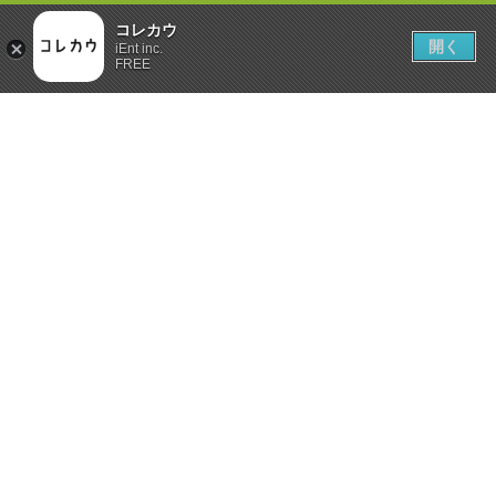
コレカウ
開く
iEnt inc.
FREE