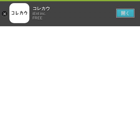
コレカウ
開く
iEnt inc.
FREE