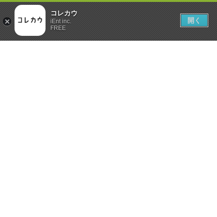
コレカウ
開く
iEnt inc.
FREE