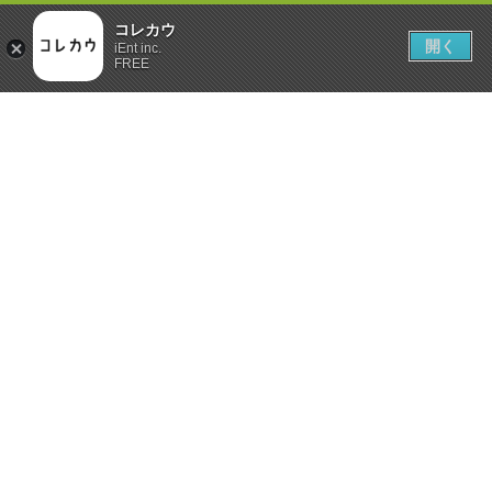
コレカウ
開く
iEnt inc.
FREE