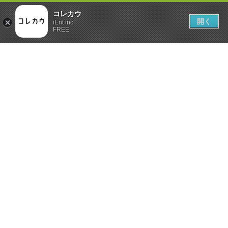
コレカウ
開く
iEnt inc.
FREE