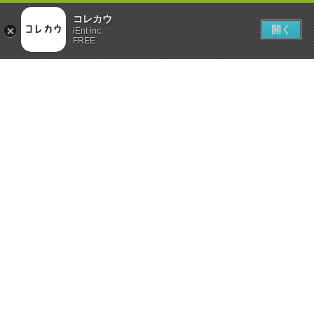
コレカウ
開く
iEnt inc.
FREE