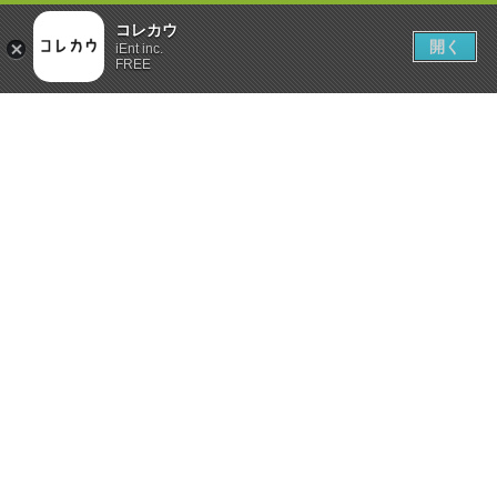
コレカウ
開く
iEnt inc.
FREE