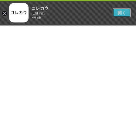
コレカウ
開く
iEnt inc.
FREE