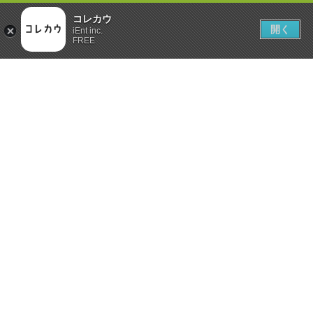
コレカウ
開く
iEnt inc.
FREE